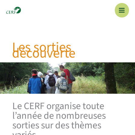
Aller
au
contenu
Les sorties
découverte
Le CERF organise toute
l’année de nombreuses
sorties sur des thèmes