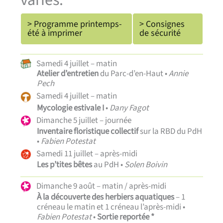
variés.
> Programme printemps-
> Consignes
été à imprimer
de sécurité
Samedi 4 juillet – matin
Atelier d’entretien
du Parc-d’en-Haut •
Annie
Pech
Samedi 4 juillet – matin
Mycologie
estivale I
•
Dany Fagot
Dimanche 5 juillet – journée
Inventaire floristique collectif
sur la RBD du PdH
•
Fabien Potestat
Samedi 11 juillet – après-midi
Les p’tites bêtes
au PdH •
Solen Boivin
Dimanche 9 août – matin / après-midi
À la découverte des herbiers aquatiques
– 1
créneau le matin et 1 créneau l’après-midi •
Fabien Potestat
•
Sortie reportée *